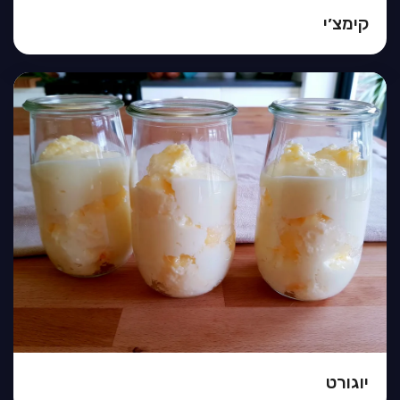
קימצ׳י
יוגורט