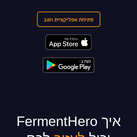
פתיחת אפליקציית הווב
איך
FermentHero